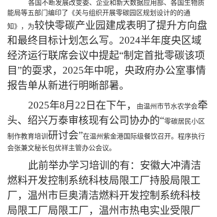
各国不断发展改变委、企业和新大数据应用部、各国生物质
能局等五部门编印了《关与组织开展零碳园区规划设计的的通
较快零碳产业园建成表明了提升方向盘
知》，为
和最终目标计划怎么写。2024半年度央区域
经济运行联席会议中提起“制定首批零碳该项
目”的耍求，2025年中呢，央政府办公室事情
报告单从新进行明晰部暑。
2025年8月22日在下午，
牵
由温州市节水农学会
头、绍兴万泰审核现有公司协办的“
零碳居民小区
研讨会”
制作教育培训
在温州紫金港国际级餐饮召开。程序执行
会张兼文秘长包优祥主管办公会议。
此前举办学习培训的有：安徽大冲清洁
燃料开发控制系统科枝局限工厂持股局限工
厂，温州市巨奥清洁燃料开发控制系统科枝
局限工厂局限工厂，温州市热电实业受限厂