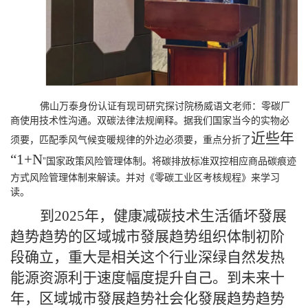
佛山万泰身份认证有现司研究探讨院杨威语文老师：零碳厂
商使用技术性沟通。双碳法律法规阐释。据我们国家当今的实物必
近些年
须要，匹配季风气候变暖规律的外边必须要，重点分折了
“
1+N
”国家政策风险管理体制。将碳排放标准双控相应商品碳痕迹
方式风险管理体制来解读。并对《零碳工业区考核规程》来学习
读。
到2025年，健康减碳技术生活循坏發展
趋势趋势的区域城市發展趋势组织体制初阶
段确立，重大是相关这个行业深绿自然发热
能源资源利于速度幅度提升自己。到未来十
年，区域城市發展趋势社会化發展趋势趋势