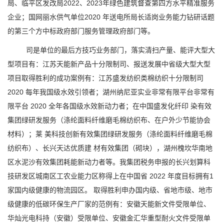
局、临平区发改局2022、2023年绿色建筑督查第四方水平精准服务
企业；国网丽水供气单位2020 年送电所局长适岗业务能力钻研话题
的第三个方中标政府部门服务管理政府部门等。
司是单位的最后方技巧业务部门，落实清扫产量、能评大型大
型项目有：江苏天能新产品十分限制司、报送发展中省级大型大型
项目取得胜利的成功案例有：江苏盛发纺织类棉纺织十分限制司
2020 每年我国级水效引领者；湖州纳尼亚实业非常有限平台非常有
限平台 2020 全年各国级水效新动力者；在中国盛发化纤印 染有效
集团绿研发服务（涤纶面料纤维磨毛棉纺织布、在户外少节能协会
材料）；莱 美科技创新有效集团绿研发服务（涤纶面料纤维磨毛棉
纺织布）、长兴天达优质建 材有效集团（砌块），湖州槐坎华南地
区水泥沙有效集团耗能新动力者等。我集团税务申报的长兴划算科
技研发区城南区工农业能力区称得上在中国省 2022 年度目标拥有1
家国内级健康的物流园区。 取得胜利申办国内级、省地市级、地市
级健康的低碳环保生产厂家的范例有：安徽天能新文件受限单位、
华灿光电科持（安徽）受限单位、安徽金汇华重型耐火文件受限单